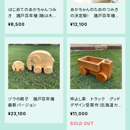
はじめてのあかちゃんつみ
あかちゃんのためのつみき
き 諸戸百年檜（箱は木曽
の決定版！ 諸戸百年檜
檜）
蓋つき檜箱入り 箱は木曽
¥8,500
¥12,100
檜の新バージョンです
ゾウの親子 諸戸百年檜
仲よし車 トラック グッド
最新バージョン
デザイン受賞作（北海道カツ
ラ材）未使用保管品のヴィン
¥23,100
¥11,000
テージ
SOLD OUT