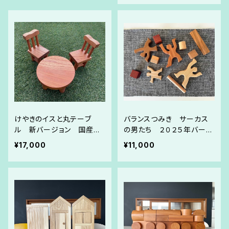
けやきのイスと丸テーブ
バランスつみき サーカス
ル 新バージョン 国産け
の男たち ２０２５年バージ
やき材
ョン 職人手作り
¥17,000
¥11,000