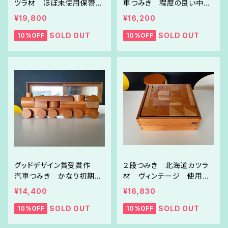
ツラ材 ほぼ未使用保管品
車つみき 程度の良い中古
希少品 ラストサマーSale!!
リペア品 GW限定セール！
¥19,800
¥16,200
SOLD OUT
SOLD OUT
10%OFF
10%OFF
グッドデザイン賞受賞作
２段つみき 北海道カツラ
汽車つみき かなり初期の
材 ヴィンテージ 使用感
ヴィンテージ 中古リペア
少なめな中古リペア品 GW
¥14,400
¥16,830
品 GW限定セール！
限定セール！
SOLD OUT
SOLD OUT
10%OFF
10%OFF