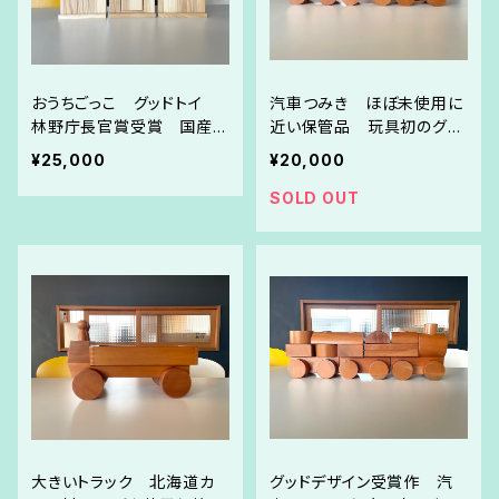
おうちごっこ グッドトイ
汽車つみき ほぼ未使用に
林野庁長官賞受賞 国産セ
近い保管品 玩具初のグッ
ンの木 再生産出来上がり
ドデザイン受賞作 カツラ
¥25,000
¥20,000
ました！
材マット仕上げ
SOLD OUT
大きいトラック 北海道カ
グッドデザイン受賞作 汽