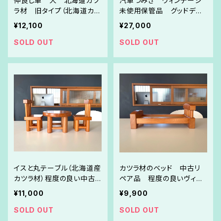
仲良し車 犬 北海道カツ
汽車つみき ヴィンテージ
ラ材 旧タイプ（北海道カツ
未使用保管品 グッドデザ
ラ材）未使用保管品
イン受賞
¥12,100
¥27,000
SOLD OUT
SOLD OUT
イスと丸テーブル（北海道産
カツラ材のベッド 中古リ
カツラ材）程度の良い中古リ
ペア品 程度の良いヴィン
ペア品
テージ
¥11,000
¥9,900
SOLD OUT
SOLD OUT