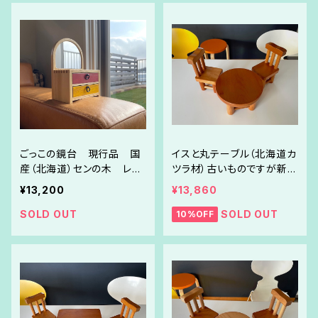
ごっこの鏡台 現行品 国
イスと丸テーブル（北海道カ
産（北海道）センの木 レッ
ツラ材）古いものですが新品
ド×イエロー
同様品 GW限定セール！
¥13,200
¥13,860
SOLD OUT
SOLD OUT
10%OFF